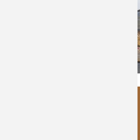
Wiedner Holz
Alfred Wiedner, Holzfachberater
Georgifeldstr. 1
A-8572 Bärnbach