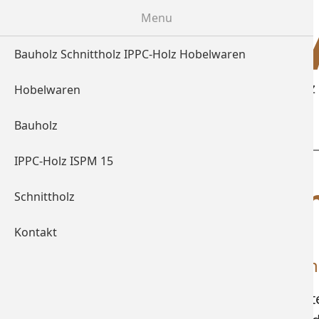
Menu
Bauholz Schnittholz IPPC-Holz Hobelwaren
Bauholz Schnittholz IPPC-Hol
Hobelwaren
Bauholz
IPPC-Holz ISPM 15
Unternehme
Schnittholz
Kontakt
Hobelwaren - Bauholz - Schn
Alfred Wiedner – Ihr Holzfachberat